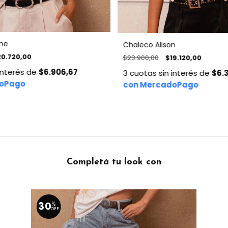
ine
Chaleco Alison
20.720,00
$23.900,00
$19.120,00
interés de
$6.906,67
3
cuotas sin interés de
$6.
Completá tu look con
30
%
OFF