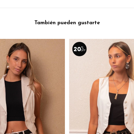
También pueden gustarte
20
%
OFF