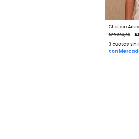
Chaleco Adel
$25.900,00
$
3
cuotas sin 