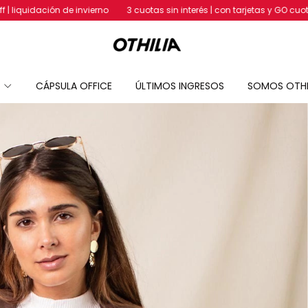
e invierno
3 cuotas sin interés | con tarjetas y GO cuotas
Envíos G
S
CÁPSULA OFFICE
ÚLTIMOS INGRESOS
SOMOS OTHI