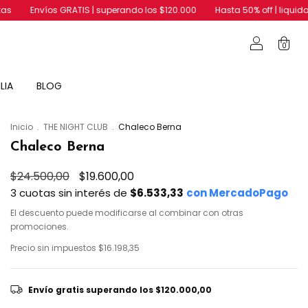
RATIS | superando los $120.000
Hasta 50% off | liquidación de inviern
0
LIA
BLOG
Inicio
.
THE NIGHT CLUB
.
Chaleco Berna
Chaleco Berna
$24.500,00
$19.600,00
3
cuotas sin interés de
$6.533,33
El descuento puede modificarse al combinar con otras
promociones.
Precio sin impuestos
$16.198,35
Envío gratis
superando los
$120.000,00