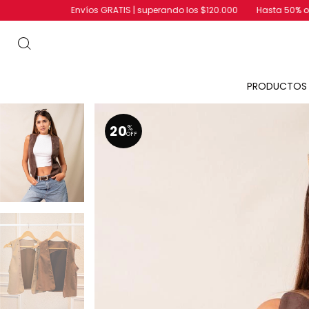
Envíos GRATIS | superando los $120.000
Hasta 50% off | liquidación d
PRODUCTO
20
%
OFF